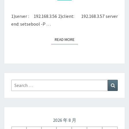
1)server : 192.168.3.56 2)client: 192.168.3.57 server
end: setsebool -P …
READ MORE
READ MORE
Search
Search
for:
2026 年 8 月