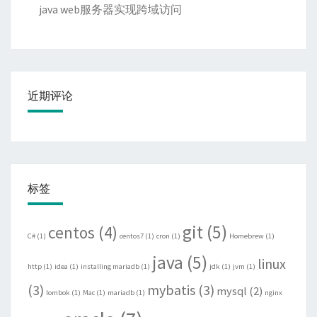
java web服务器实现跨域访问
近期评论
标签
git
(5)
centos
(4)
C#
(1)
centos7
(1)
cron
(1)
Homebrew
(1)
java
(5)
linux
http
(1)
idea
(1)
installing mariadb
(1)
jdk
(1)
jvm
(1)
(3)
mybatis
(3)
mysql
(2)
lombok
(1)
Mac
(1)
mariadb
(1)
nginx