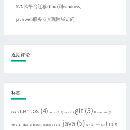
SVN跨平台迁移(linux到windows)
java web服务器实现跨域访问
近期评论
标签
git
(5)
centos
(4)
C#
(1)
centos7
(1)
cron
(1)
Homebrew
(1)
java
(5)
linux
http
(1)
idea
(1)
installing mariadb
(1)
jdk
(1)
jvm
(1)