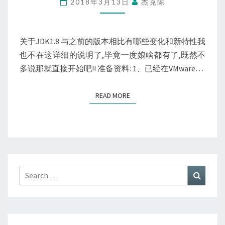
2018年3月13日
杰克陈
带
JDK
安
关于JDK1.8 与之前的版本相比有哪些变化和新特性我
装
也不在这详细的说明了,毕竟一度娘啥都有了,既然不
自
多说那就直接开始吧!! 准备资料: 1、已经在VMware…
己
的
READ MORE
READ MORE
JDK1.8
Search
Search
for: