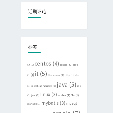
近期评论
标签
centos
(4)
C#
(1)
centos7
(1)
cron
git
(5)
(1)
Homebrew
(1)
http
(1)
idea
java
(5)
(1)
installing mariadb
(1)
jdk
linux
(3)
(1)
jvm
(1)
lombok
(1)
Mac
(1)
mybatis
(3)
mysql
mariadb
(1)