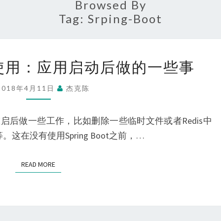
Browsed By
Tag:
Srping-Boot
SPRING
OT使用：应用启动后做的一些事
BOOT
使
2018年4月11日
杰克陈
用：
应
启后做一些工作，比如删除一些临时文件或者Redis中
用
这在没有使用Spring Boot之前，…
启
动
READ MORE
READ MORE
后
做
的
一