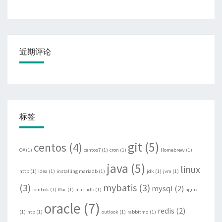
近期评论
标签
git
(5)
centos
(4)
C#
(1)
centos7
(1)
cron
(1)
Homebrew
(1)
java
(5)
linux
http
(1)
idea
(1)
installing mariadb
(1)
jdk
(1)
jvm
(1)
(3)
mybatis
(3)
mysql
(2)
lombok
(1)
Mac
(1)
mariadb
(1)
nginx
oracle
(7)
redis
(2)
(1)
ntp
(1)
outlook
(1)
rabbitmq
(1)