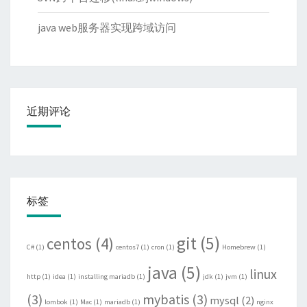
java web服务器实现跨域访问
近期评论
标签
git
(5)
centos
(4)
C#
(1)
centos7
(1)
cron
(1)
Homebrew
(1)
java
(5)
linux
http
(1)
idea
(1)
installing mariadb
(1)
jdk
(1)
jvm
(1)
(3)
mybatis
(3)
mysql
(2)
lombok
(1)
Mac
(1)
mariadb
(1)
nginx