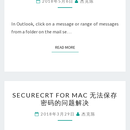
2018年5月6日
杰克陈
动
归
档
In Outlook, click on a message or range of messages
设
from a folder on the mail se…
置
READ MORE
READ MORE
SECURECRT
SECURECRT FOR MAC 无法保存
FOR
密码的问题解决
MAC
无
2018年3月29日
杰克陈
法
保