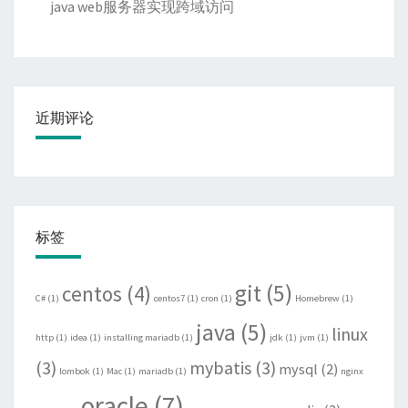
java web服务器实现跨域访问
近期评论
标签
git
(5)
centos
(4)
C#
(1)
centos7
(1)
cron
(1)
Homebrew
(1)
java
(5)
linux
http
(1)
idea
(1)
installing mariadb
(1)
jdk
(1)
jvm
(1)
(3)
mybatis
(3)
mysql
(2)
lombok
(1)
Mac
(1)
mariadb
(1)
nginx
oracle
(7)