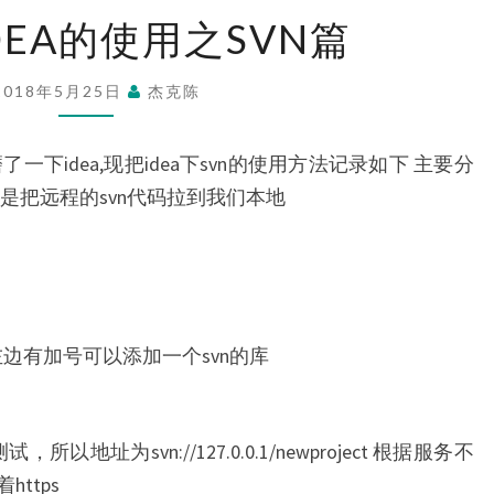
MAC
DEA的使用之SVN篇
下
IDEA
2018年5月25日
杰克陈
的
使
磨了一下idea,现把idea下svn的使用方法记录如下 主要分
用
是把远程的svn代码拉到我们本地
之
SVN
篇
左边有加号可以添加一个svn的库
地址为svn://127.0.0.1/newproject 根据服务不
ttps