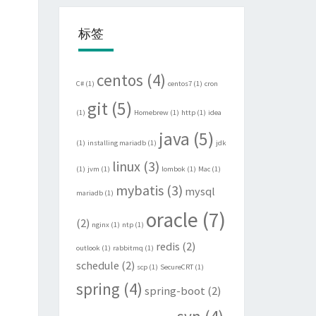
标签
centos
(4)
C#
(1)
centos7
(1)
cron
git
(5)
(1)
Homebrew
(1)
http
(1)
idea
java
(5)
(1)
installing mariadb
(1)
jdk
linux
(3)
(1)
jvm
(1)
lombok
(1)
Mac
(1)
mybatis
(3)
mysql
mariadb
(1)
oracle
(7)
(2)
nginx
(1)
ntp
(1)
redis
(2)
outlook
(1)
rabbitmq
(1)
schedule
(2)
scp
(1)
SecureCRT
(1)
spring
(4)
spring-boot
(2)