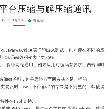
C#
A跨平台压缩与解压缩通讯
与
JAVA
2018年3月20日
杰克陈
跨
平
台
压
便在Java端或者C#端打印出来调试，也方便在不同的应
缩
缺点是比转码前体积变大了约35%
与
te数组，保证两端通用，如果应用对编码有要求，两端同时
解
压
码上有细微差别，但是思路方面两者基本是一样的
缩
eam类要及时close，不然输出的结果是不完整的，即使调
通
讯
言特性在1.7才支持…
个简单的WebService，提供一个简单的调用SayHello，然后