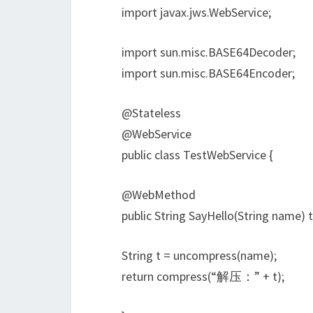
import javax.jws.WebService;
import sun.misc.BASE64Decoder;
import sun.misc.BASE64Encoder;
@Stateless
@WebService
public class TestWebService {
@WebMethod
public String SayHello(String name) 
String t = uncompress(name);
return compress(“解压：” + t);