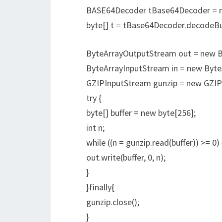
BASE64Decoder tBase64Decoder = 
byte[] t = tBase64Decoder.decodeBuf
ByteArrayOutputStream out = new B
ByteArrayInputStream in = new Byte
GZIPInputStream gunzip = new GZIP
try {
byte[] buffer = new byte[256];
int n;
while ((n = gunzip.read(buffer)) >= 0) 
out.write(buffer, 0, n);
}
}finally{
gunzip.close();
}