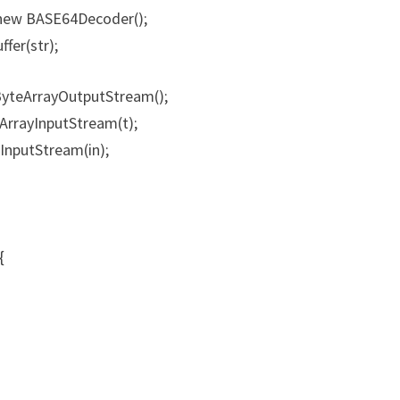
new BASE64Decoder();
fer(str);
yteArrayOutputStream();
ArrayInputStream(t);
InputStream(in);
{