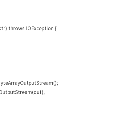
str) throws IOException {
yteArrayOutputStream();
OutputStream(out);