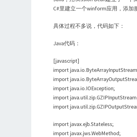
C#里建立一个winform应用，添加服务
具体过程不多说，代码如下：
Java代码：
[javascript]
import java.io.ByteArrayInputStream
import java.io.ByteArrayOutputStre
import java.io.IOException;
import java.util.zip.GZIPInputStream
import java.util.zip.GZIPOutputStre
import javax.ejb.Stateless;
import javax.jws.WebMethod;