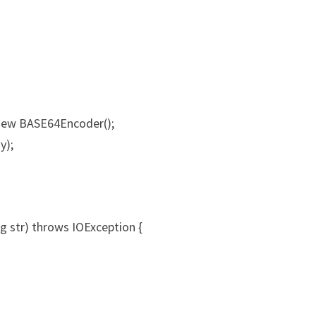
ew BASE64Encoder();
y);
ng str) throws IOException {