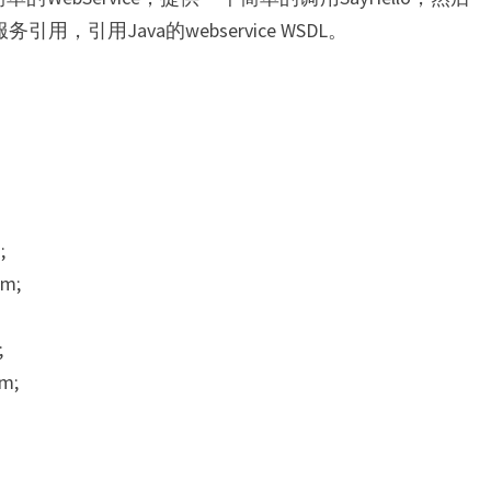
引用，引用Java的webservice WSDL。
;
am;
;
am;