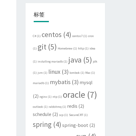
标签
centos
(4)
C#
(1)
centos7
(1)
cron
git
(5)
(1)
Homebrew
(1)
http
(1)
idea
java
(5)
(1)
installing mariadb
(1)
jdk
linux
(3)
(1)
jvm
(1)
lombok
(1)
Mac
(1)
mybatis
(3)
mysql
mariadb
(1)
oracle
(7)
(2)
nginx
(1)
ntp
(1)
redis
(2)
outlook
(1)
rabbitmq
(1)
schedule
(2)
scp
(1)
SecureCRT
(1)
spring
(4)
spring-boot
(2)