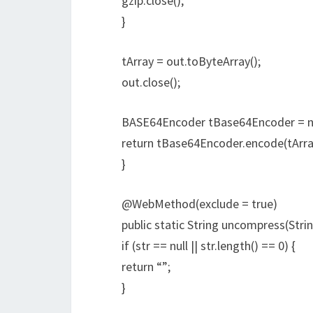
gzip.close();
}
tArray = out.toByteArray();
out.close();
BASE64Encoder tBase64Encoder = n
return tBase64Encoder.encode(tArra
}
@WebMethod(exclude = true)
public static String uncompress(Stri
if (str == null || str.length() == 0) {
return “”;
}