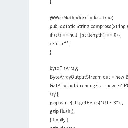
}
@WebMethod(exclude = true)
public static String compress(String 
if (str == null || str.length() == 0) {
return “”;
}
byte[] tArray;
ByteArrayOutputStream out = new B
GZIPOutputStream gzip = new GZIP
try {
gzip.write(str.getBytes(“UTF-8”));
gzip.flush();
} finally {