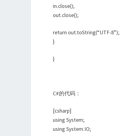
in.close();
out.close();
return out.toString(“UTF-8”);
}
}
C#的代码：
[csharp]
using System;
using System.IO;