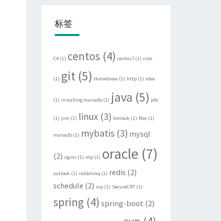
标签
centos
(4)
C#
(1)
centos7
(1)
cron
git
(5)
(1)
Homebrew
(1)
http
(1)
idea
java
(5)
(1)
installing mariadb
(1)
jdk
linux
(3)
(1)
jvm
(1)
lombok
(1)
Mac
(1)
mybatis
(3)
mysql
mariadb
(1)
oracle
(7)
(2)
nginx
(1)
ntp
(1)
redis
(2)
outlook
(1)
rabbitmq
(1)
schedule
(2)
scp
(1)
SecureCRT
(1)
spring
(4)
spring-boot
(2)