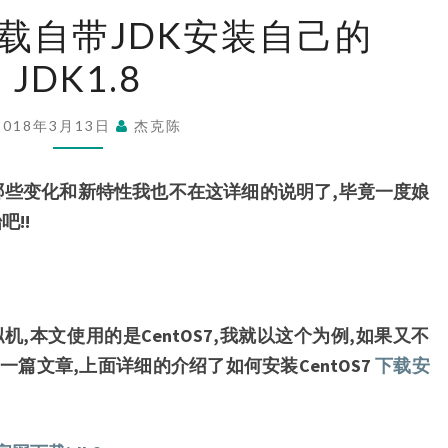
CENTOS7
卸载自带JDK安装自己的
卸
JDK1.8
载
自
带
2018年3月13日
杰克陈
JDK
安
比有哪些变化和新特性我也不在这详细的说明了,毕竟一度娘
装
!!
自
己
的
拟机,本文使用的是CentOS7,我就以这个为例,如果又不
JDK1.8
篇文章,上面详细的介绍了如何安装CentOS7
下载安