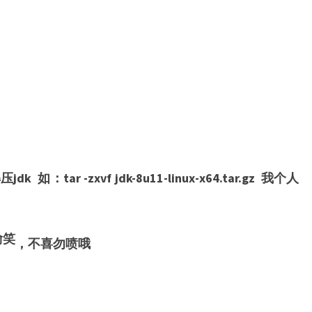
k 如：tar -zxvf jdk-8u11-linux-x64.tar.gz 我个人
，不喜勿喷哦