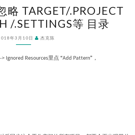
ECLIPSE
 忽略 TARGET/.PROJECT
SVN
TH /.SETTINGS等 目录
忽
略
TARGET/.PROJECT
2018年3月10日
杰克陈
/.CLASSPATH
/.SETTINGS
 -> Ignored Resources里点 “Add Pattern”，
等
目
录