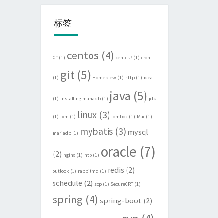
标签
centos
(4)
C#
(1)
centos7
(1)
cron
git
(5)
(1)
Homebrew
(1)
http
(1)
idea
java
(5)
(1)
installing mariadb
(1)
jdk
linux
(3)
(1)
jvm
(1)
lombok
(1)
Mac
(1)
mybatis
(3)
mysql
mariadb
(1)
oracle
(7)
(2)
nginx
(1)
ntp
(1)
redis
(2)
outlook
(1)
rabbitmq
(1)
schedule
(2)
scp
(1)
SecureCRT
(1)
spring
(4)
spring-boot
(2)