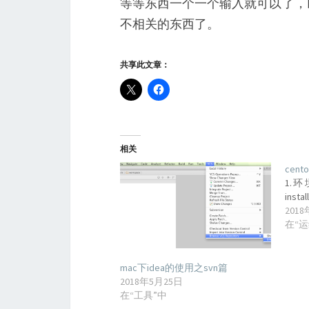
等等东西一个一个输入就可以了，
不相关的东西了。
共享此文章：
相关
cen
1.环境
insta
201
在“运
mac下idea的使用之svn篇
2018年5月25日
在“工具”中