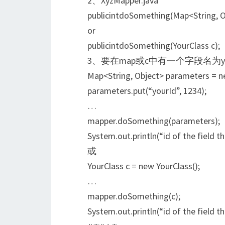
2、XyzMapper.java
publicintdoSomething(Map<String, O
or
publicintdoSomething(YourClass c);
3、要在map或c中有一个字段名为yo
Map<String, Object> parameters = n
parameters.put(“yourId”, 1234);
…
mapper.doSomething(parameters);
System.out.println(“id of the field t
或
YourClass c = new YourClass();
…
mapper.doSomething(c);
System.out.println(“id of the field th