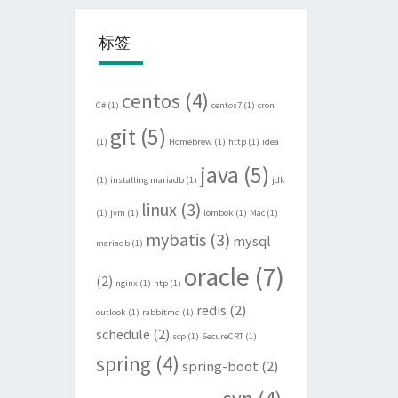
标签
centos
(4)
C#
(1)
centos7
(1)
cron
git
(5)
(1)
Homebrew
(1)
http
(1)
idea
java
(5)
(1)
installing mariadb
(1)
jdk
linux
(3)
(1)
jvm
(1)
lombok
(1)
Mac
(1)
mybatis
(3)
mysql
mariadb
(1)
oracle
(7)
(2)
nginx
(1)
ntp
(1)
redis
(2)
outlook
(1)
rabbitmq
(1)
schedule
(2)
scp
(1)
SecureCRT
(1)
spring
(4)
spring-boot
(2)