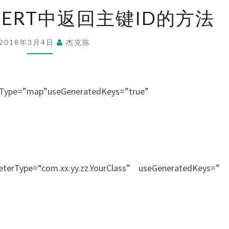
MYBATIS
NSERT中返回主键ID的方法
中
INSERT
2018年3月4日
杰克陈
中
返
回
rType=”map”useGeneratedKeys=”true”
主
键
ID
的
方
terType=“com.xx.yy.zz.YourClass” useGeneratedKeys=”
法