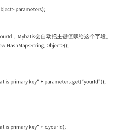
bject> parameters);
urId，Mybatis会自动把主键值赋给这个字段。
ew HashMap<String, Object>();
hat is primary key” + parameters.get(“yourId”));
at is primary key” + c.yourId);