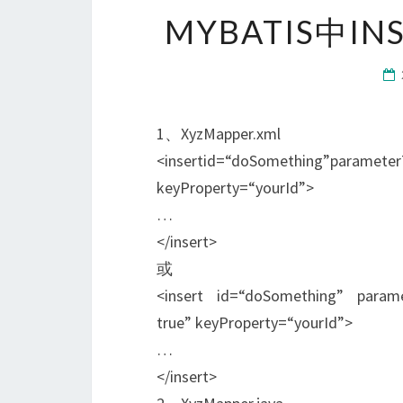
MYBATIS中I
1、XyzMapper.xml
<insertid=“doSomething”paramete
keyProperty=“yourId”>
…
</insert>
或
<insert id=“doSomething” parame
true” keyProperty=“yourId”>
…
</insert>